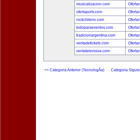
musicalizacion.com
Ofertar
ofertaportv.com
Ofertar
rockchileno.com
Ofertar
todoparaeventos.com
Ofertar
tradicionargentina.com
Ofertar
ventadetickets.com
Ofertar
ventatelevisiva.com
Ofertar
<< Categoria Anterior (TecnologÃ­a)
Categoria Siguie