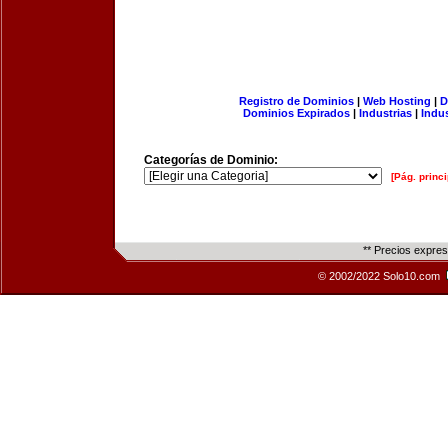
Registro de Dominios
|
Web Hosting
|
D
Dominios Expirados
|
Industrias
|
Indu
Categorías de Dominio:
[Pág. princi
** Precios expre
© 2002/2022 Solo10.com