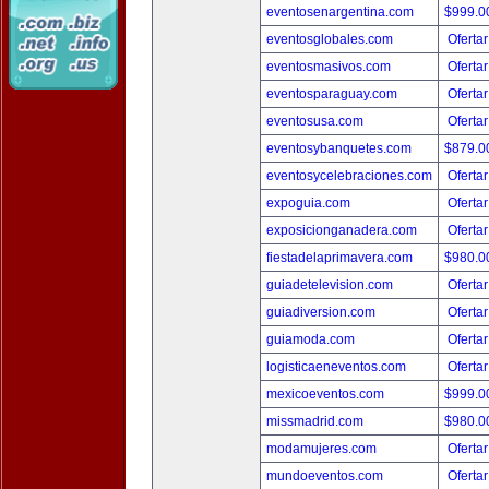
eventosenargentina.com
$999.
eventosglobales.com
Ofertar
eventosmasivos.com
Ofertar
eventosparaguay.com
Ofertar
eventosusa.com
Ofertar
eventosybanquetes.com
$879.
eventosycelebraciones.com
Ofertar
expoguia.com
Ofertar
exposicionganadera.com
Ofertar
fiestadelaprimavera.com
$980.
guiadetelevision.com
Ofertar
guiadiversion.com
Ofertar
guiamoda.com
Ofertar
logisticaeneventos.com
Ofertar
mexicoeventos.com
$999.
missmadrid.com
$980.
modamujeres.com
Ofertar
mundoeventos.com
Ofertar