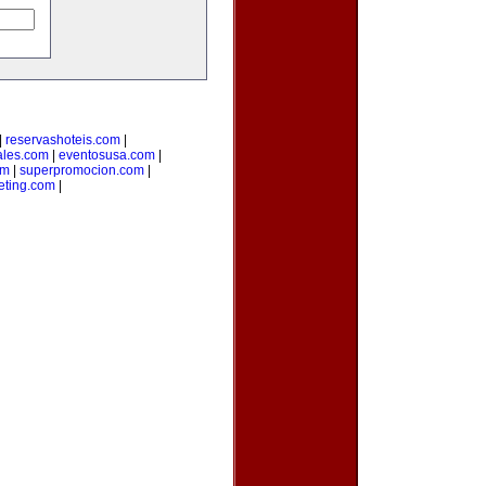
|
reservashoteis.com
|
ales.com
|
eventosusa.com
|
om
|
superpromocion.com
|
eting.com
|