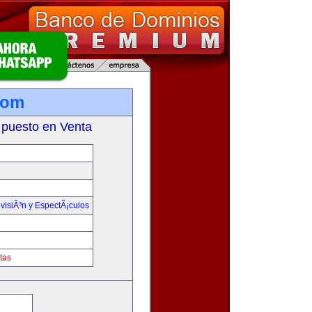
com
 puesto en Venta
visiÃ³n y EspectÃ¡culos
tas