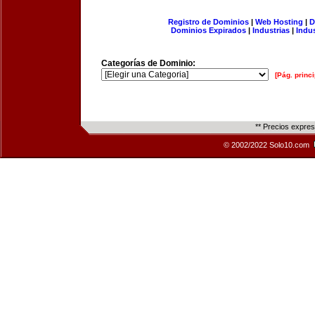
Registro de Dominios
|
Web Hosting
|
D
Dominios Expirados
|
Industrias
|
Indu
Categorías de Dominio:
[Pág. princi
** Precios expre
© 2002/2022 Solo10.com