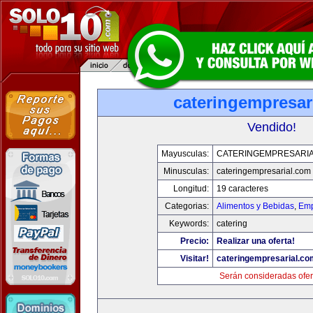
cateringempresar
Vendido!
Mayusculas:
CATERINGEMPRESARI
Minusculas:
cateringempresarial.com
Longitud:
19 caracteres
Categorias:
Alimentos y Bebidas
,
Emp
Keywords:
catering
Precio:
Realizar una oferta!
Visitar!
cateringempresarial.co
Serán consideradas ofer