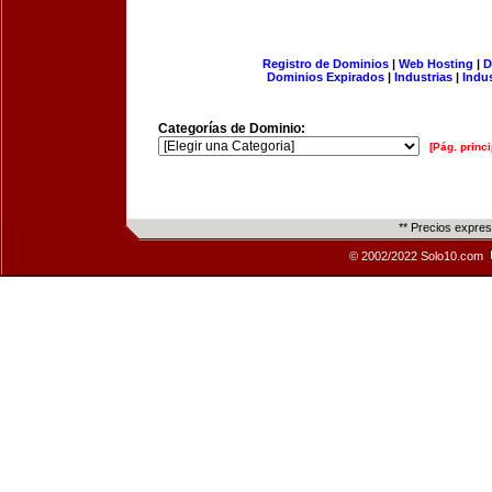
Registro de Dominios
|
Web Hosting
|
D
Dominios Expirados
|
Industrias
|
Indu
Categorías de Dominio:
[Pág. princi
** Precios expre
© 2002/2022 Solo10.com