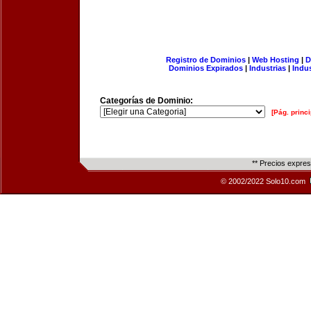
Registro de Dominios
|
Web Hosting
|
D
Dominios Expirados
|
Industrias
|
Indu
Categorías de Dominio:
[Pág. princi
** Precios expre
© 2002/2022 Solo10.com