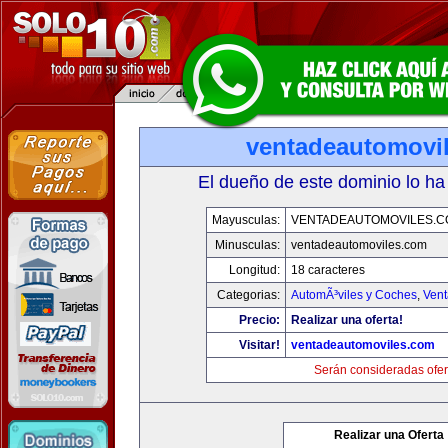
ventadeautomovi
El dueño de este dominio lo ha
Mayusculas:
VENTADEAUTOMOVILES.C
Minusculas:
ventadeautomoviles.com
Longitud:
18 caracteres
Categorias:
AutomÃ³viles y Coches
,
Vent
Precio:
Realizar una oferta!
Visitar!
ventadeautomoviles.com
Serán consideradas ofer
Realizar una Oferta