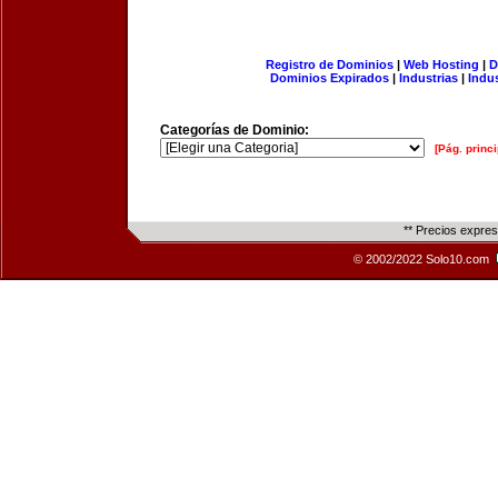
Registro de Dominios
|
Web Hosting
|
D
Dominios Expirados
|
Industrias
|
Indu
Categorías de Dominio:
[Pág. princi
** Precios expre
© 2002/2022 Solo10.com