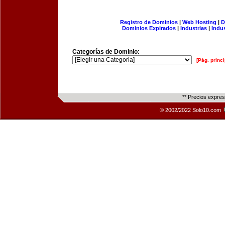
Registro de Dominios
|
Web Hosting
|
D
Dominios Expirados
|
Industrias
|
Indu
Categorías de Dominio:
[Pág. princi
** Precios expre
© 2002/2022 Solo10.com