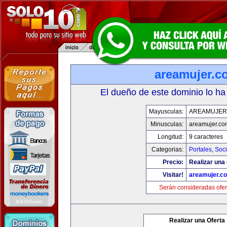
areamujer.c
El dueño de este dominio lo ha
Mayusculas:
AREAMUJER
Minusculas:
areamujer.co
Longitud:
9 caracteres
Categorias:
Portales
,
Soc
Precio:
Realizar una 
Visitar!
areamujer.c
Serán consideradas ofer
Realizar una Oferta