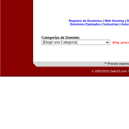
Registro de Dominios
|
Web Hosting
|
D
Dominios Expirados
|
Industrias
|
Indu
Categorías de Dominio:
[Pág. princi
** Precios expre
© 2002/2022 Solo10.com