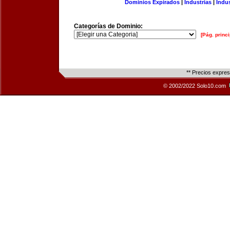
Dominios Expirados
|
Industrias
|
Indu
Categorías de Dominio:
[Pág. princi
** Precios expre
© 2002/2022 Solo10.com