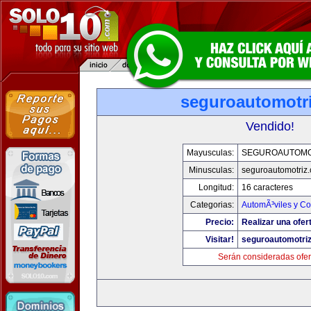
seguroautomotr
Vendido!
Mayusculas:
SEGUROAUTOMO
Minusculas:
seguroautomotriz
Longitud:
16 caracteres
Categorias:
AutomÃ³viles y C
Precio:
Realizar una ofer
Visitar!
seguroautomotri
Serán consideradas ofer