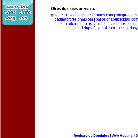
Otros dominios en venta:
guiadelinks.com
|
iprofesionales.com
|
maspromoci
paginaprofesional.com
|
barcelonapublicidad.co
rentadeinmuebles.com
|
seleccionmexico.co
modeloprofesional.com
|
accesorios
Registro de Dominios
|
Web Hosting
|
D