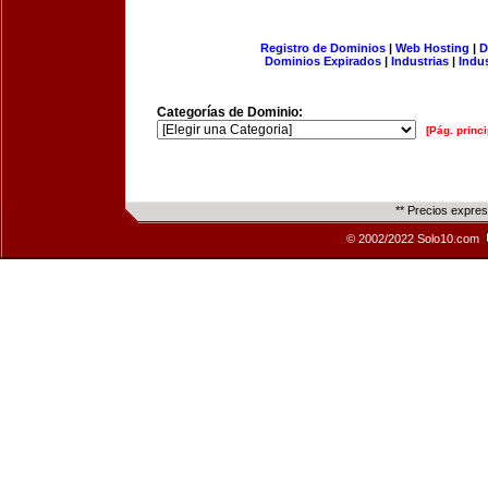
Registro de Dominios
|
Web Hosting
|
D
Dominios Expirados
|
Industrias
|
Indu
Categorías de Dominio:
[Pág. princi
** Precios expre
© 2002/2022 Solo10.com