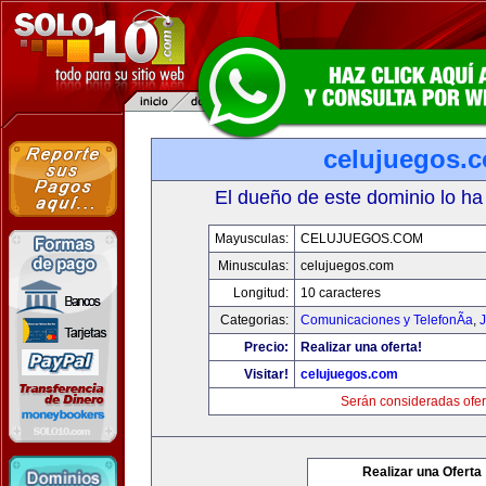
celujuegos.
El dueño de este dominio lo ha
Mayusculas:
CELUJUEGOS.COM
Minusculas:
celujuegos.com
Longitud:
10 caracteres
Categorias:
Comunicaciones y TelefonÃ­a
,
J
Precio:
Realizar una oferta!
Visitar!
celujuegos.com
Serán consideradas ofer
Realizar una Oferta