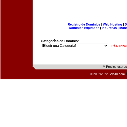
Registro de Dominios
|
Web Hosting
|
D
Dominios Expirados
|
Industrias
|
Indu
Categorías de Dominio:
[Pág. princi
** Precios expre
© 2002/2022 Solo10.com