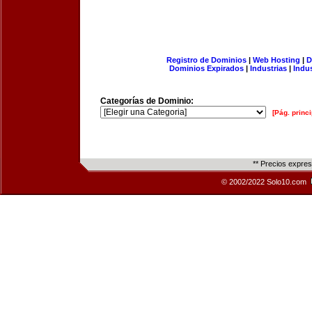
Registro de Dominios
|
Web Hosting
|
D
Dominios Expirados
|
Industrias
|
Indu
Categorías de Dominio:
[Pág. princi
** Precios expre
© 2002/2022 Solo10.com