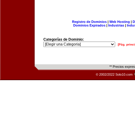
Registro de Dominios
|
Web Hosting
|
D
Dominios Expirados
|
Industrias
|
Indu
Categorías de Dominio:
[Pág. princi
** Precios expre
© 2002/2022 Solo10.com