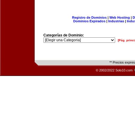
Registro de Dominios
|
Web Hosting
|
D
Dominios Expirados
|
Industrias
|
Indu
Categorías de Dominio:
[Pág. princi
** Precios expre
© 2002/2022 Solo10.com