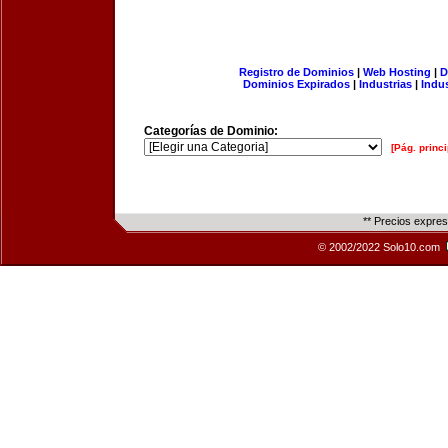
Registro de Dominios
|
Web Hosting
|
D
Dominios Expirados
|
Industrias
|
Indu
Categorías de Dominio:
[Pág. princi
** Precios expre
© 2002/2022 Solo10.com