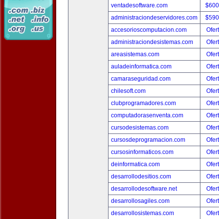
ventadesoftware.com
$600
administraciondeservidores.com
$590
accesorioscomputacion.com
Ofer
administraciondesistemas.com
Ofer
areasistemas.com
Ofer
auladeinformatica.com
Ofer
camaraseguridad.com
Ofer
chilesoft.com
Ofer
clubprogramadores.com
Ofer
computadorasenventa.com
Ofer
cursodesistemas.com
Ofer
cursosdeprogramacion.com
Ofer
cursosinformaticos.com
Ofer
deinformatica.com
Ofer
desarrollodesitios.com
Ofer
desarrollodesoftware.net
Ofer
desarrollosagiles.com
Ofer
desarrollosistemas.com
Ofer