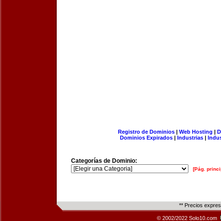
Registro de Dominios
|
Web Hosting
|
D
Dominios Expirados
|
Industrias
|
Indu
Categorías de Dominio:
[Pág. princi
** Precios expre
© 2002/2022 Solo10.com