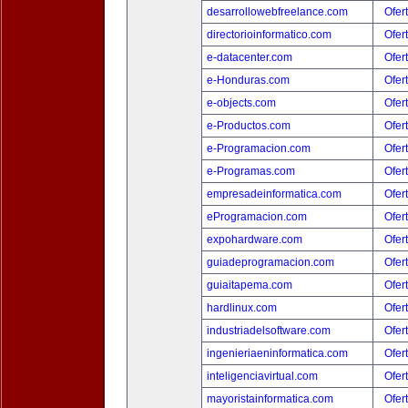
desarrollowebfreelance.com
Ofer
directorioinformatico.com
Ofer
e-datacenter.com
Ofer
e-Honduras.com
Ofer
e-objects.com
Ofer
e-Productos.com
Ofer
e-Programacion.com
Ofer
e-Programas.com
Ofer
empresadeinformatica.com
Ofer
eProgramacion.com
Ofer
expohardware.com
Ofer
guiadeprogramacion.com
Ofer
guiaitapema.com
Ofer
hardlinux.com
Ofer
industriadelsoftware.com
Ofer
ingenieriaeninformatica.com
Ofer
inteligenciavirtual.com
Ofer
mayoristainformatica.com
Ofer