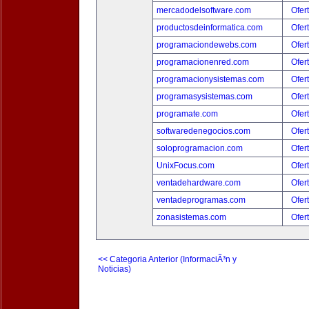
mercadodelsoftware.com
Ofer
productosdeinformatica.com
Ofer
programaciondewebs.com
Ofer
programacionenred.com
Ofer
programacionysistemas.com
Ofer
programasysistemas.com
Ofer
programate.com
Ofer
softwaredenegocios.com
Ofer
soloprogramacion.com
Ofer
UnixFocus.com
Ofer
ventadehardware.com
Ofer
ventadeprogramas.com
Ofer
zonasistemas.com
Ofer
<< Categoria Anterior (InformaciÃ³n y
Noticias)