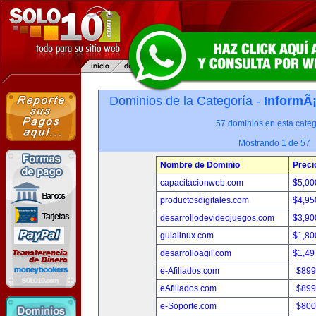
Dominios de la Categoría -
InformÃ¡
57 dominios en esta categ
Mostrando 1 de 57
Nombre de Dominio
Preci
capacitacionweb.com
$5,00
productosdigitales.com
$4,95
desarrollodevideojuegos.com
$3,90
guialinux.com
$1,80
desarrolloagil.com
$1,49
e-Afiliados.com
$899
eAfiliados.com
$899
e-Soporte.com
$800